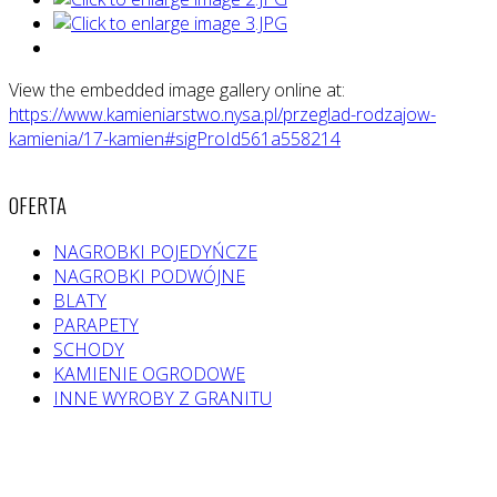
View the embedded image gallery online at:
https://www.kamieniarstwo.nysa.pl/przeglad-rodzajow-
kamienia/17-kamien#sigProId561a558214
OFERTA
NAGROBKI POJEDYŃCZE
NAGROBKI PODWÓJNE
BLATY
PARAPETY
SCHODY
KAMIENIE OGRODOWE
INNE WYROBY Z GRANITU